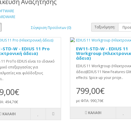
δίκευση Αναζήτησης
OFTWARE
ARDWARE
Ταξινόμηση:
Σύγκριση Προϊόντων (0)
-STD-W - EDIUS 11 Pro
EW11-STD-W - EDIUS 11
εκτρονική άδεια)
Workgroup (Ηλεκτρονι
άδεια)
 11 ProΤο EDIUS είναι το ιδανικό
EDIUS 11 Workgroup (Ηλεκτρονι
μικό επεξεργασίας για
άδεια)EDIUS 11 New Features Gli
ελματίες και φιλόδοξους
effects: Spice up your proje..
ι..
799,00€
9,00€
με ΦΠΑ: 990,76€
Α: 494,76€
ΚΑΛΆΘΙ
ΚΑΛΆΘΙ