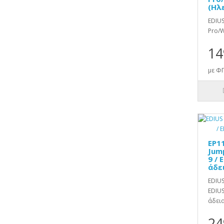
(Ηλ
EDIUS
Pro/W
14
με ΦΠ
EP1
Jum
9 /
άδε
EDIUS
EDIUS
άδεια)
24