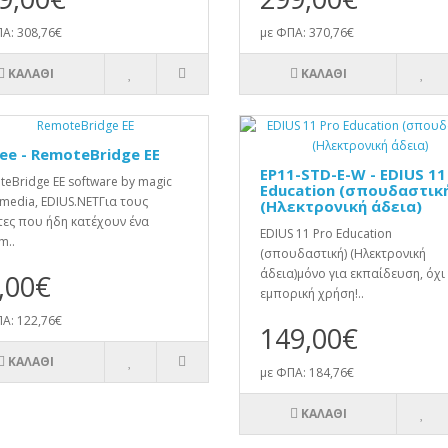
Α: 308,76€
με ΦΠΑ: 370,76€
ΚΑΛΆΘΙ
ΚΑΛΆΘΙ
ee - RemoteBridge EE
EP11-STD-E-W - EDIUS 11
eBridge EE software by magic
Education (σπουδαστικ
 media, EDIUS.NETΓια τους
(Ηλεκτρονική άδεια)
ες που ήδη κατέχουν ένα
EDIUS 11 Pro Education
m..
(σπουδαστική) (Ηλεκτρονική
άδεια)μόνο για εκπαίδευση, όχι 
,00€
εμπορική χρήση!..
Α: 122,76€
149,00€
ΚΑΛΆΘΙ
με ΦΠΑ: 184,76€
ΚΑΛΆΘΙ