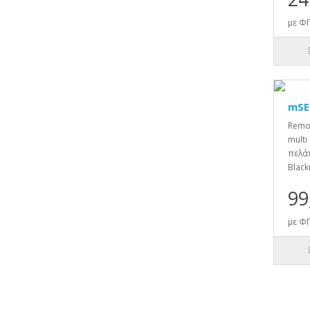
με ΦΠ
mSE
Remot
multi
πελάτ
Black
99
με ΦΠ