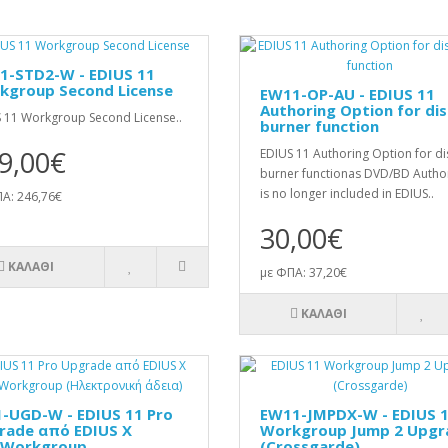
1-STD2-W - EDIUS 11
kgroup Second License
EW11-OP-AU - EDIUS 11
Authoring Option for dis
 11 Workgroup Second License..
burner function
9,00€
EDIUS 11 Authoring Option for di
burner functionas DVD/BD Autho
is no longer included in EDIUS..
Α: 246,76€
30,00€
ΚΑΛΆΘΙ
με ΦΠΑ: 37,20€
ΚΑΛΆΘΙ
1-UGD-W - EDIUS 11 Pro
EW11-JMPDX-W - EDIUS 
rade από EDIUS X
Workgroup Jump 2 Upgr
/Workgroup
(Crossgarde)