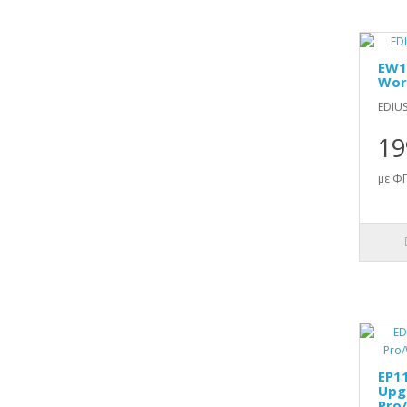
EW1
Wor
EDIUS
19
με ΦΠ
EP1
Upg
Pro