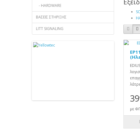
Εξει
- HARDWARE
S
ΒΑΣΕΙΣ ΣΤΗΡΙΞΗΣ
H
LITT SIGNALING
EP11
(Ηλ
EDIUS
λογισ
επαγγ
λάτρε
39
με ΦΠ