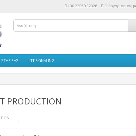
+30 22950 32326
Ο Λογαριασμός μ
Σ ΣΤΗΡΙΞΗΣ
LITT SIGNALING
T PRODUCTION