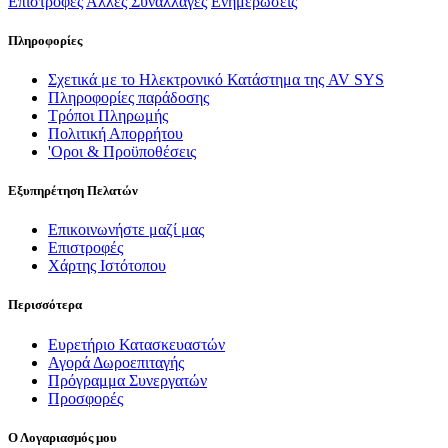
Επιστροφές
Άλλες Συναλλαγές
Ενημερώσεις
Πληροφορίες
Σχετικά με το Ηλεκτρονικό Κατάστημα της AV SYS
Πληροφορίες παράδοσης
Τρόποι Πληρωμής
Πολιτική Απορρήτου
'Οροι & Προϋποθέσεις
Εξυπηρέτηση Πελατών
Επικοινωνήστε μαζί μας
Επιστροφές
Χάρτης Ιστότοπου
Περισσότερα
Ευρετήριο Κατασκευαστών
Αγορά Δωροεπιταγής
Πρόγραμμα Συνεργατών
Προσφορές
Ο Λογαριασμός μου