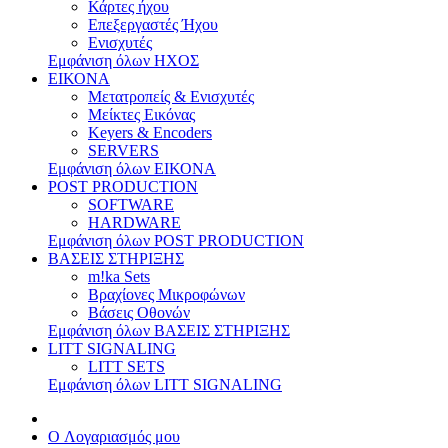
Κάρτες ήχου
Επεξεργαστές Ήχου
Ενισχυτές
Εμφάνιση όλων ΗΧΟΣ
ΕΙΚΟΝΑ
Μετατροπείς & Ενισχυτές
Μείκτες Εικόνας
Keyers & Encoders
SERVERS
Εμφάνιση όλων ΕΙΚΟΝΑ
POST PRODUCTION
SOFTWARE
HARDWARE
Εμφάνιση όλων POST PRODUCTION
ΒΑΣΕΙΣ ΣΤΗΡΙΞΗΣ
m!ka Sets
Βραχίονες Μικροφώνων
Βάσεις Οθονών
Εμφάνιση όλων ΒΑΣΕΙΣ ΣΤΗΡΙΞΗΣ
LITT SIGNALING
LITT SETS
Εμφάνιση όλων LITT SIGNALING
O Λογαριασμός μου