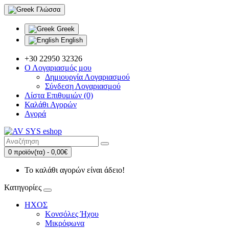
Γλώσσα
Greek
English
+30 22950 32326
Ο Λογαριασμός μου
Δημιουργία Λογαριασμού
Σύνδεση Λογαριασμού
Λίστα Επιθυμιών (0)
Καλάθι Αγορών
Αγορά
0 προϊόν(τα) - 0,00€
Το καλάθι αγορών είναι άδειο!
Κατηγορίες
ΗΧΟΣ
Κονσόλες Ήχου
Μικρόφωνα