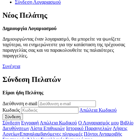
Σύνδεση Λογαριασμού
Νέος Πελάτης
Δημιουργία Λογαριασμού
Δημιουργώντας έναν λογαριασμό, θα μπορείτε να ψωνίζετε
ταχύτερα, να ενημερώνεστε για την κατάσταση της τρέχουσας
παραγγελίας σας και να παρακολουθείτε τις παλαιότερες
παραγγελίες.
Συνέχεια
Σύνδεση Πελατών
Είμαι ήδη Πελάτης
Διεύθυνση e-mail
Κωδικός
Απώλεια Κωδικού
Σύνδεση
Εγγραφή
Απώλεια Κωδικού
Ο Λογαριασμός μου
Βιβλίο
Διευθύνσεων
Λίστα Επιθυμιών
Ιστορικό Παραγγελιών
Λήψεις
Αρχείων
Επαναλαμβανόμενες πληρωμές
Πόντοι Ανταμοιβής