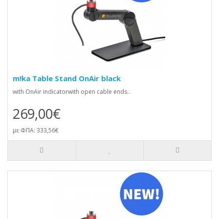
m!ka Table Stand OnAir black
with OnAir indicatorwith open cable ends..
269,00€
με ΦΠΑ: 333,56€