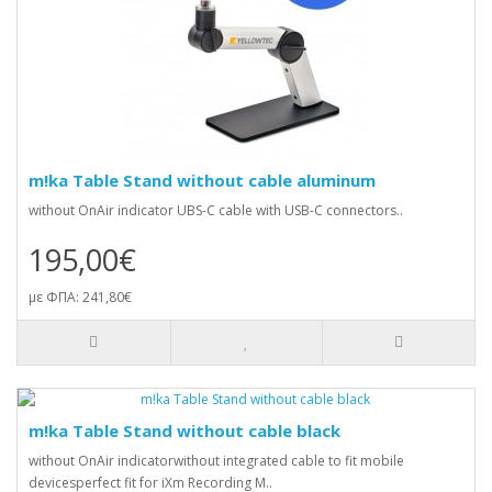
m!ka Table Stand without cable aluminum
without OnAir indicator UBS-C cable with USB-C connectors..
195,00€
με ΦΠΑ: 241,80€
m!ka Table Stand without cable black
without OnAir indicatorwithout integrated cable to fit mobile
devicesperfect fit for iXm Recording M..