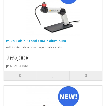
m!ka Table Stand OnAir aluminum
with OnAir indicatorwith open cable ends..
269,00€
με ΦΠΑ: 333,56€